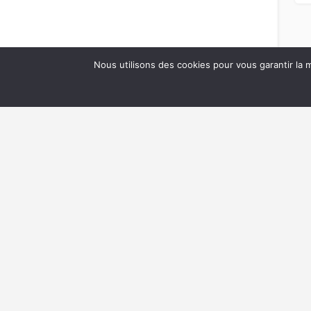
Nous utilisons des cookies pour vous garantir la m
LI
Les 
Que 
Les
Les
Les
Les 
Les
Anne BAYLE - CCI du GARD
Les 