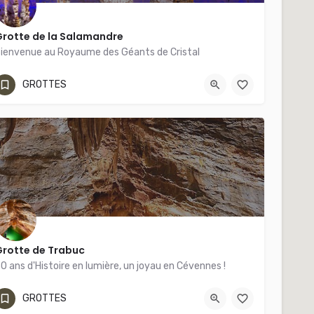
rotte de la Salamandre
ienvenue au Royaume des Géants de Cristal
04 66 60 06 00
Chemin de la Plage du Roy
GROTTES
Grotte de Trabuc
0 ans d'Histoire en lumière, un joyau en Cévennes !
04 66 85 03 28
Route des grottes de Trabuc
GROTTES