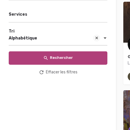
Services
Tri
Alphabétique
G
Rechercher
L
Effacer les filtres