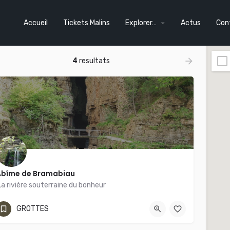
Accueil
Tickets Malins
Explorer…
Actus
Con
4
resultats
Abîme de Bramabiau
a rivière souterraine du bonheur
04 67 82 60 78
Abîme de Bramabiau
GROTTES