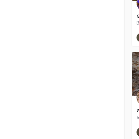
G
B
5