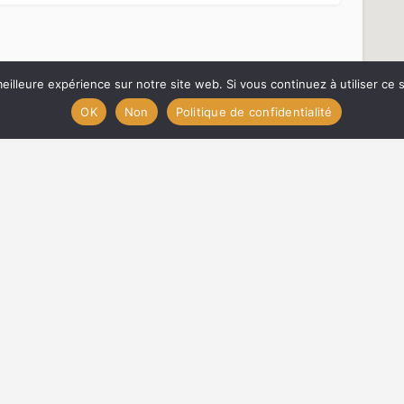
eilleure expérience sur notre site web. Si vous continuez à utiliser ce
OK
Non
Politique de confidentialité
ENS
PARTENA
sites touristiques du Gard
visiter dans le Gard ?
 grottes dans le Gard
 jardins du Gard
 musées du Gard
parcs de loisirs dans le Gard
 sites animaliers dans le Gard
sites historiques dans le Gard