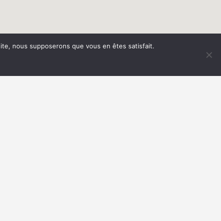
 site, nous supposerons que vous en êtes satisfait.
IRES