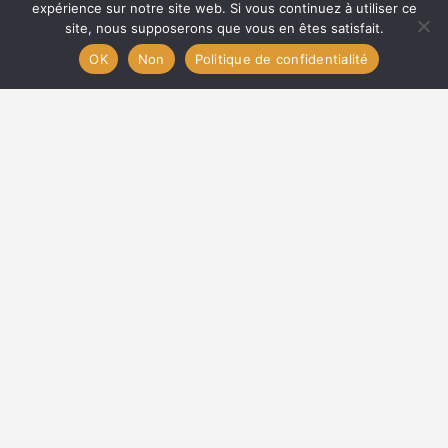
expérience sur notre site web. Si vous continuez à utiliser ce
site, nous supposerons que vous en êtes satisfait.
OK
Non
Politique de confidentialité
Anne BAYLE - CCI du GARD
contact@sites-touristiques-gard.fr
LIENS
Les sites touristiques du Gard
Que visiter dans le Gard ?
Les grottes dans le Gard