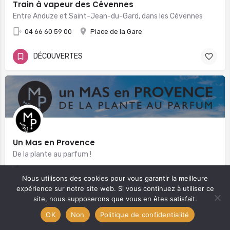
Train à vapeur des Cévennes
Entre Anduze et Saint-Jean-du-Gard, dans les Cévennes
04 66 60 59 00
Place de la Gare
DÉCOUVERTES
Un Mas en Provence
De la plante au parfum !
04 66 01 09 00
Nous utilisons des cookies pour vous garantir la meilleure
Le Mas Neuf Avenue du Félibrige 30127 Bellegarde
expérience sur notre site web. Si vous continuez à utiliser ce
site, nous supposerons que vous en êtes satisfait.
Carte
DÉCOUVERTES
OK
Non
Politique de confidentialité