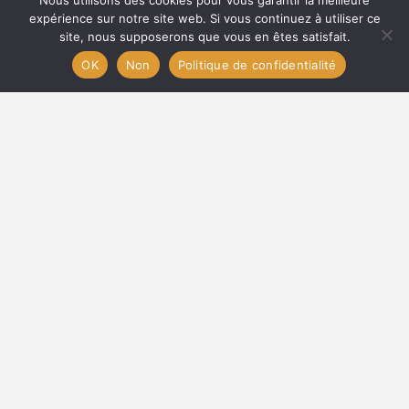
Nous utilisons des cookies pour vous garantir la meilleure
expérience sur notre site web. Si vous continuez à utiliser ce
site, nous supposerons que vous en êtes satisfait.
Carte
OK
Non
Politique de confidentialité
Anne BAYLE - CCI du GARD
contact@sites-touristiques-gard.fr