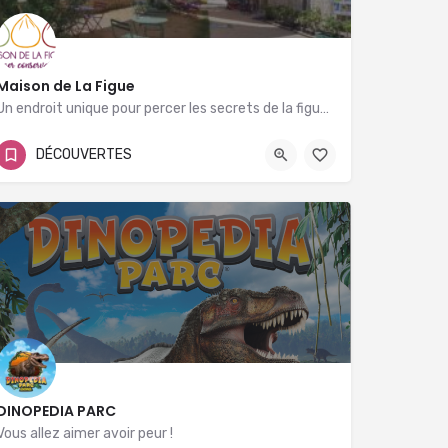
Maison de La Figue
Un endroit unique pour percer les secrets de la figue à Vézénobres, Village de Caractère !
04 66 83 62 02
DÉCOUVERTES
Les Terrasses du Château 30360 Vézénobres
DINOPEDIA PARC
Vous allez aimer avoir peur !