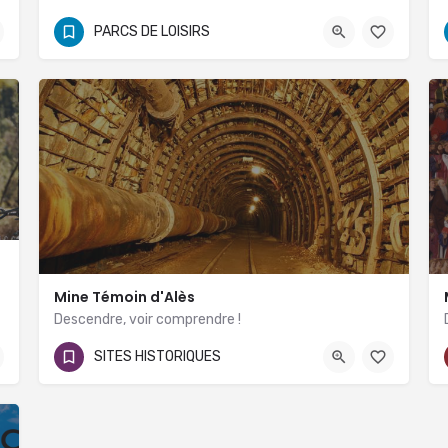
0674744000
PARCS DE LOISIRS
Route d'Aubais (Chemin de Magarnaud) 30250 Sommières
Mine Témoin d'Alès
Descendre, voir comprendre !
04 66 30 45 15
SITES HISTORIQUES
Chemin de la Cité Sainte-Marie