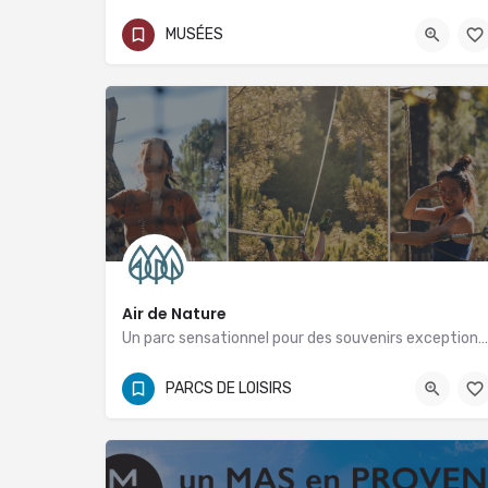
+33 (0)4.48.27.08.60
MUSÉES
2 route de Nîmes 30210 Collias
Air de Nature
Un parc sensationnel pour des souvenirs exceptionnels !!!
06 17 87 79 28
Route de Vallabrix
PARCS DE LOISIRS