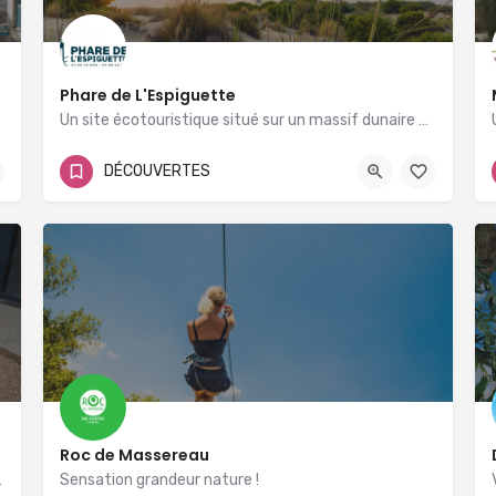
Phare de L'Espiguette
Un site écotouristique situé sur un massif dunaire exceptionnel et un panorama à couper le souffle !
04.48.58.30.01
DÉCOUVERTES
Parking des baronnets 30240 Le Grau-du-Roi
Roc de Massereau
ivière Gardon !
Sensation grandeur nature !