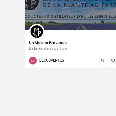
Un Mas en Provence
De la plante au parfum !
04 66 01 09 00
DÉCOUVERTES
Le Mas Neuf Avenue du Félibrige 30127 Bellegarde